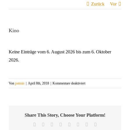
Zurück
Vor
Kino
Keine Einträge vom 6. August 2026 bis zum 6. Oktober
2026.
für
Von
patmin
|
April 8th, 2018
|
Kommentare deaktiviert
Kino
Share This Story, Choose Your Platform!
Facebook
X
Reddit
LinkedIn
Tumblr
Pinterest
Vk
E-
Mail