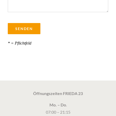
Bitte
lasse
dieses
Feld
* = Pflichtfeld
leer.
Öffnungszeiten FRIEDA 23
Mo. – Do
.
07:00 – 21:15